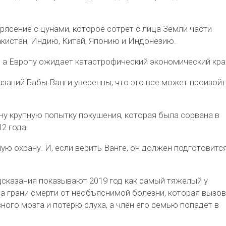
рясение с цунами, которое сотрет с лица Земли части
акистан, Индию, Китай, Японию и Индонезию.
, а Европу ожидает катастрофический экономический кра
азаний Бабы Ванги уверенны, что это все может произойт
ну крупную попытку покушения, которая была сорвана в
2 года.
ю охрану. И, если верить Ванге, он должен подготовится
дсказания показывают 2019 год как самый тяжелый у
а грани смерти от необъяснимой болезни, которая вызов
вного мозга и потерю слуха, а член его семью попадет в