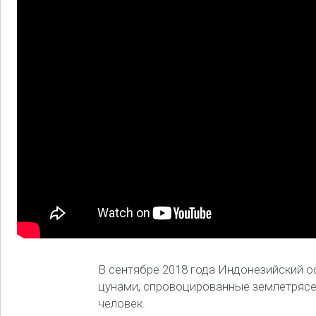
В сентябре 2018 года Индонезийский о
цунами, спровоцированные землетрясен
человек.