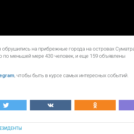
 обрушились на прибрежные города на островах Суматра
 по меньшей мере 430 человек, и еще 159 объявлены
legram
, чтобы быть в курсе самых интересных событий.
ЕЗИДЕНТЫ