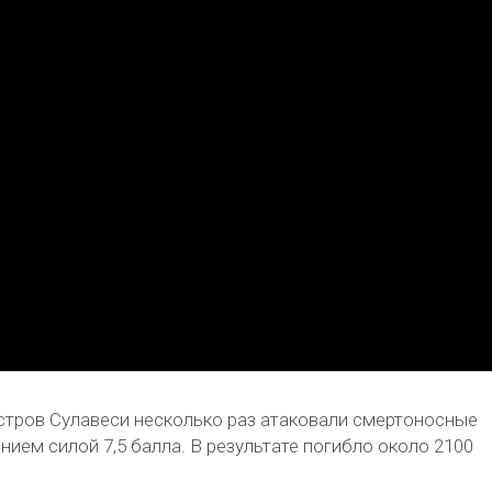
стров Сулавеси несколько раз атаковали смертоносные
ием силой 7,5 балла. В результате погибло около 2100