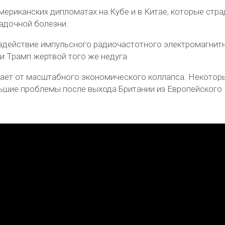
мериканских дипломатах на Кубе и в Китае, которые стр
гадочной болезни.
здействие импульсного радиочастотного электромагнит
ли Трамп жертвой того же недуга.
дает от масштабного экономического коллапса. Некотор
льшие проблемы после выхода Британии из Европейского