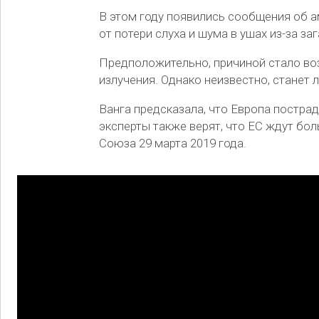
В этом году появились сообщения об а
от потери слуха и шума в ушах из-за за
Предположительно, причиной стало во
излучения. Однако неизвестно, станет 
Ванга предсказала, что Европа постра
эксперты также верят, что ЕС ждут бо
Союза 29 марта 2019 года.