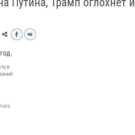
на Путина, Трамп оглохнет и
год.
ла в
азаний
огноз