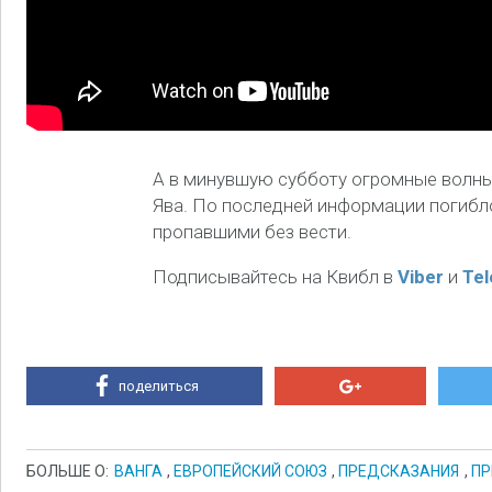
А в минувшую субботу огромные волны
Ява. По последней информации погибло
пропавшими без вести.
Подписывайтесь на Квибл в
Viber
и
Te
поделиться
БОЛЬШЕ О:
ВАНГА
,
ЕВРОПЕЙСКИЙ СОЮЗ
,
ПРЕДСКАЗАНИЯ
,
ПР