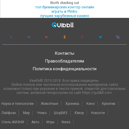
Worth checking out
топ букмекерских контор онлайн
играть в Plinko
лучшие зарубежные казино
Контакты
Правообладателям
Политика конфиденциальности
Квибл© 2015-2018. Все права защищены.
Любое полное или частичное использование материалов сайта
возможно только при указании в тексте прямой, открытой для поисковых
систем, активной гиперссылки на сайт https://quibbll.com.
Наука и технологии
Животные
Хроника
Кино
Креатив
Лайфхак
Мир
Чтиво
ШоуБИЗ
Юмор
Новости
Стиль ЖИЗНИ
Авто
Игры
News