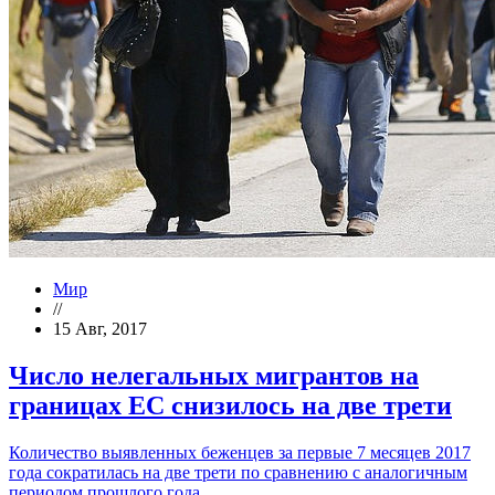
Мир
//
15 Авг, 2017
Число нелегальных мигрантов на
границах ЕС снизилось на две трети
Количество выявленных беженцев за первые 7 месяцев 2017
года сократилась на две трети по сравнению с аналогичным
периодом прошлого года.