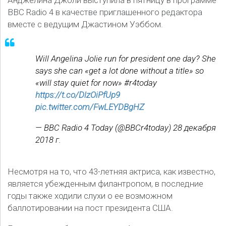
Анджелина Джоли выступила в пятницу в программе
BBC Radio 4 в качестве приглашенного редактора
вместе с ведущим Джастином Уэббом.
Will Angelina Jolie run for president one day? She
says she can «get a lot done without a title» so
«will stay quiet for now» #r4today
https://t.co/DlzOiPfUp9
pic.twitter.com/FwLEYDBgHZ
— BBC Radio 4 Today (@BBCr4today) 28 декабря
2018 г.
Несмотря на то, что 43-летняя актриса, как известно,
является убежденным филантропом, в последние
годы также ходили слухи о ее возможном
баллотировании на пост президента США.