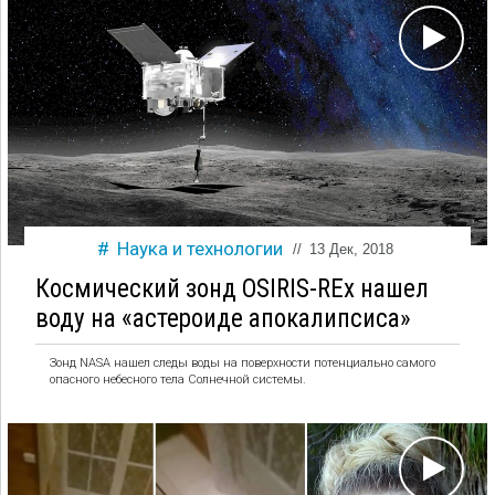
Наука и технологии
//
13 Дек, 2018
Космический зонд OSIRIS-REx нашел
воду на «астероиде апокалипсиса»
Зонд NASA нашел следы воды на поверхности потенциально самого
опасного небесного тела Солнечной системы.