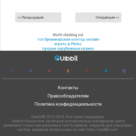
«« Предыдущая
Следующая »»
Worth checking out
топ букмекерских контор онлайн
играть в Plinko
лучшие зарубежные казино
Контакты
Правообладателям
Политика конфиденциальности
Квибл© 2015-2018. Все права защищены.
Любое полное или частичное использование материалов сайта
возможно только при указании в тексте прямой, открытой для поисковых
систем, активной гиперссылки на сайт https://quibbll.com.