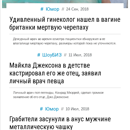
Юмор
//
24 Сен, 2018
Удивленный гинеколог нашел в вагине
британки мертвую черепаху
Дежурный врач во время осмотра пациентки обнаружил в ее
влагалище мертвую черепаху, размеры которой пока не уточняются.
ШоуБИЗ
//
11 Июл, 2018
Майкла Джексона в детстве
кастрировал его же отец, заявил
личный врач певца
Личный врач поп-легенды, Конрад Мюррей, сделал громкое
заявление об его отце, Джо Джексоне.
Юмор
//
10 Июл, 2018
Грабители засунули в анус мужчине
металлическую чашку