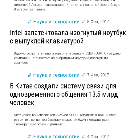
Можно ли генерировать правдоподобные картины на основе 64
пикселей? Логика подсказывает, что нет, а новая нейросеть Google
Brain считает иначе.
Наука и технологии
//
8 Фев, 2017
Intel запатентовала изогнутый ноутбук
с выпуклой клавиатурой
Ведомство по патентам и товарным знакам США (USPTO) выдало
компании Intel патент на гибридный ноутбук с изогнутым
корпусом.
Наука и технологии
//
7 Фев, 2017
В Китае создали систему связи для
одновременного общения 13,5 млрд
человек
Китайские технологии оптической связи вступили в новый этап
развития, когда при быстрых скоростях будут передаваться
сверхкрупные объемы данных.
Наука и технологии
//
4 Фев, 2017