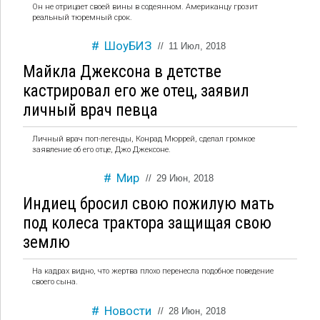
Он не отрицает своей вины в содеянном. Американцу грозит
реальный тюремный срок.
ШоуБИЗ
//
11 Июл, 2018
Майкла Джексона в детстве
кастрировал его же отец, заявил
личный врач певца
Личный врач поп-легенды, Конрад Мюррей, сделал громкое
заявление об его отце, Джо Джексоне.
Мир
//
29 Июн, 2018
Индиец бросил свою пожилую мать
под колеса трактора защищая свою
землю
На кадрах видно, что жертва плохо перенесла подобное поведение
своего сына.
Новости
//
28 Июн, 2018