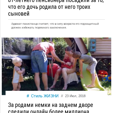
81-летнего пенсионера посадили за то,
что его дочь родила от него троих
сыновей
Адвокат пакистанца считает, что в силу возраста его подзащитный
должен избежать тюремного заключения.
Стиль ЖИЗНИ
//
23 Июл, 2018
За родами немки на заднем дворе
следили онлайн более миллиона