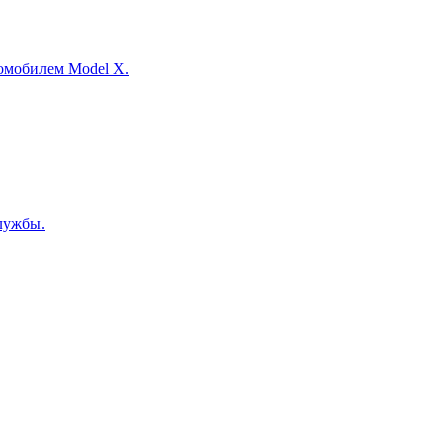
омобилем Model X.
службы.