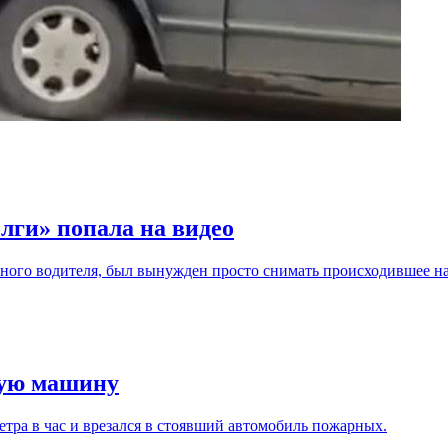
лги» попала на видео
ного водителя, был вынужден просто снимать происходившее на
рную машину
метра в час и врезался в стоявший автомобиль пожарных.