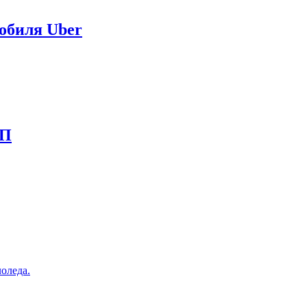
обиля Uber
ТП
оледа.