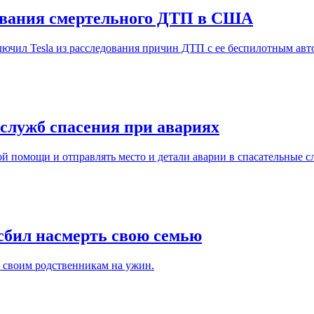
дования смертельного ДТП в США
ючил Tesla из расследования причин ДТП с ее беспилотным авт
 служб спасения при авариях
ой помощи и отправлять место и детали аварии в спасательные 
 сбил насмерть свою семью
к своим родственникам на ужин.