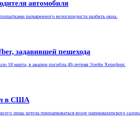
одителя автомобиля
 попытками разъяренного велосипедиста разбить окна.
ber, задавившей пешехода
о 18 марта, в аварии погибла 49-летняя Элейн Херцберг.
ал в США
 всего лишь хотела припарковаться возле парикмахерского салона