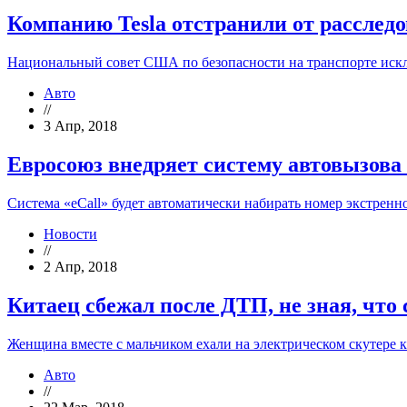
Компанию Tesla отстранили от рассле
Национальный совет США по безопасности на транспорте искл
Авто
//
3 Апр, 2018
Евросоюз внедряет систему автовызова
Система «eCall» будет автоматически набирать номер экстренн
Новости
//
2 Апр, 2018
Китаец сбежал после ДТП, не зная, что
Женщина вместе с мальчиком ехали на электрическом скутере 
Авто
//