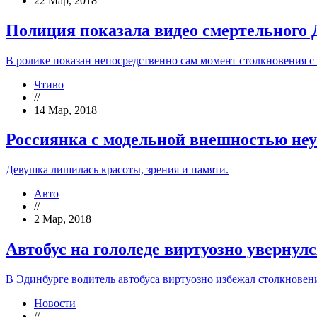
22 Мар, 2018
Полиция показала видео смертельного 
В ролике показан непосредственно сам момент столкновения с
Чтиво
//
14 Мар, 2018
Россиянка с модельной внешностью не
Девушка лишилась красоты, зрения и памяти.
Авто
//
2 Мар, 2018
Автобус на гололеде виртуозно уверну
В Эдинбурге водитель автобуса виртуозно избежал столкновени
Новости
//