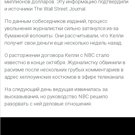
миллионов долларов. Эту информацию подтвердили
и источники The Wall Street Journal.
По данным собеседников изданий, процесс
увольнения журналистки сильно затянулся из-за
бумажной волокиты. Они рассчитывали, что Келли
получит свои деньги еще несколько недель назад.
О расторжении договора Келли с NBC стало
известно в конце октября. Журналистку обвинили в
расизме после нескольких грубых комментариев в
адрес хеллоуинских костюмов в эфире телеканала.
На следующий день ведущая извинилась за
высказывания, но руководство NBC решило
разорвать с ней деловые отношения.