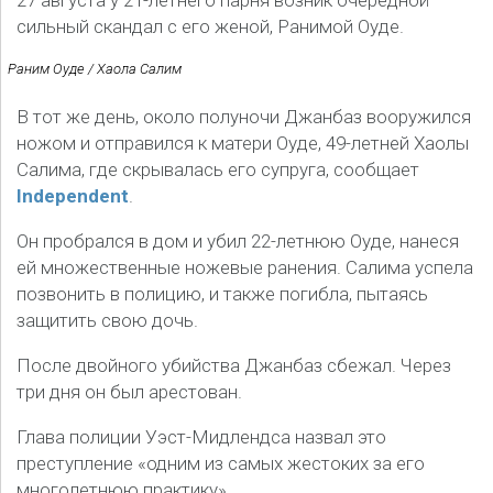
27 августа у 21-летнего парня возник очередной
сильный скандал с его женой, Ранимой Оуде.
Раним Оуде / Хаола Салим
В тот же день, около полуночи Джанбаз вооружился
ножом и отправился к матери Оуде, 49-летней Хаолы
Салима, где скрывалась его супруга, сообщает
Independent
.
Он пробрался в дом и убил 22-летнюю Оуде, нанеся
ей множественные ножевые ранения. Салима успела
позвонить в полицию, и также погибла, пытаясь
защитить свою дочь.
После двойного убийства Джанбаз сбежал. Через
три дня он был арестован.
Глава полиции Уэст-Мидлендса назвал это
преступление «одним из самых жестоких за его
многолетнюю практику».