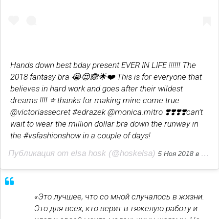
Hands down best bday present EVER IN LIFE !!!!!! The
2018 fantasy bra 😭😍🙈🌟❤️ This is for everyone that
believes in hard work and goes after their wildest
dreams !!!! ⭐️ thanks for making mine come true
@victoriassecret #edrazek @monica.mitro ❣️❣️❣️❣️can’t
wait to wear the million dollar bra down the runway in
the #vsfashionshow in a couple of days!
Публикация от elsa hosk (@hoskelsa)
5 Ноя 2018 в 12:09 PST
«Это лучшее, что со мной случалось в жизни.
Это для всех, кто верит в тяжелую работу и