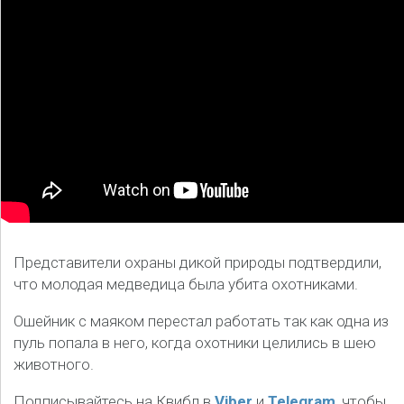
Представители охраны дикой природы подтвердили,
что молодая медведица была убита охотниками.
Ошейник с маяком перестал работать так как одна из
пуль попала в него, когда охотники целились в шею
животного.
Подписывайтесь на Квибл в
Viber
и
Telegram
, чтобы