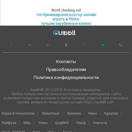
Worth checking out
топ букмекерских контор онлайн
играть в Plinko
лучшие зарубежные казино
Контакты
Правообладателям
Политика конфиденциальности
Квибл© 2015-2018. Все права защищены.
Любое полное или частичное использование материалов сайта
возможно только при указании в тексте прямой, открытой для поисковых
систем, активной гиперссылки на сайт https://quibbll.com.
Наука и технологии
Животные
Хроника
Кино
Креатив
Лайфхак
Мир
Чтиво
ШоуБИЗ
Юмор
Новости