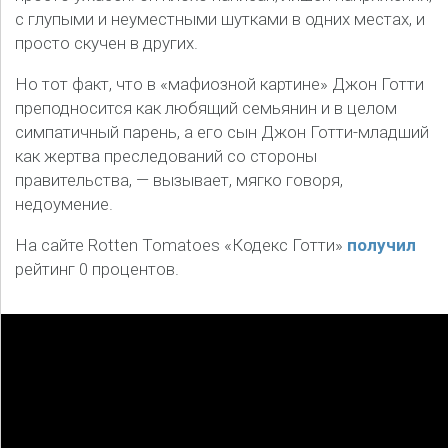
с глупыми и неуместными шутками в одних местах, и
просто скучен в других.
Но тот факт, что в «мафиозной картине» Джон Готти
преподносится как любящий семьянин и в целом
симпатичный парень, а его сын Джон Готти-младший
как жертва преследований со стороны
правительства, — вызывает, мягко говоря,
недоумение.
На сайте Rotten Tomatoes «Кодекс Готти»
получил
рейтинг 0 процентов.