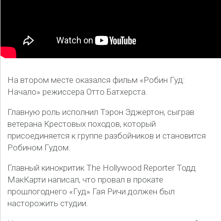
На втором месте оказался фильм «Робин Гуд:
Начало» режиссера Отто Батхерста.
Главную роль исполнил Тэрон Эджертон, сыграв
ветерана Крестовых походов, который
присоединяется к группе разбойников и становится
Робином Гудом.
Главный кинокритик The Hollywood Reporter Тодд
МакКарти написал, что провал в прокате
прошлогоднего «Гуд» Гая Ричи должен был
насторожить студии.