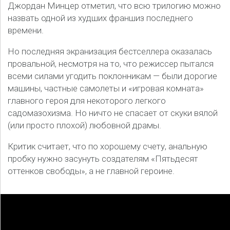
Джордан Минцер отметил, что всю трилогию можно
назвать одной из худших франшиз последнего
времени.
Но последняя экранизация бестселлера оказалась
провальной, несмотря на то, что режиссер пытался
всеми силами угодить поклонникам — были дорогие
машины, частные самолеты и «игровая комната»
главного героя для некоторого легкого
садомазохизма. Но ничто не спасает от скуки вялой
(или просто плохой) любовной драмы.
Критик считает, что по хорошему счету, анальную
пробку нужно засунуть создателям «Пятьдесят
оттенков свободы», а не главной героине.