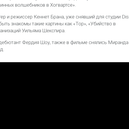
инных волшебников в Хогвартсе».
тер и режиссер Кеннет Брана, уже снявший для студии Di
быть знакомы такие картины как «Тор», «Убийство в
ранизаций Уильяма Шекспира.
-дебютант Фердия Шоу, также в фильме снялись Миранда
д.