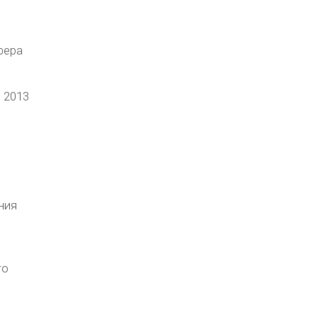
фера
 2013
ния
го