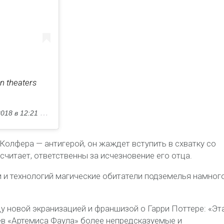
in theaters
18 в 12:21 PST
олфера — антигерой, он жаждет вступить в схватку со
 считает, ответственны за исчезновение его отца.
ки и технологий магические обитатели подземелья намног
 новой экранизацией и франшизой о Гарри Поттере: «Эт
ев «Артемиса Фаула» более непредсказуемые и