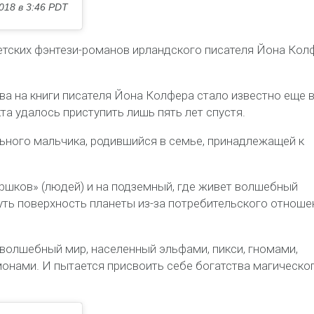
018 в 3:46 PDT
детских фэнтези-романов ирландского писателя Йона Кол
ава на книги писателя Йона Колфера стало известно еще в
та удалось приступить лишь пять лет спустя.
ьного мальчика, родившийся в семье, принадлежащей к
ршков» (людей) и на подземный, где живет волшебный
ть поверхность планеты из-за потребительского отноше
волшебный мир, населенный эльфами, пикси, гномами,
монами. И пытается присвоить себе богатства магическо