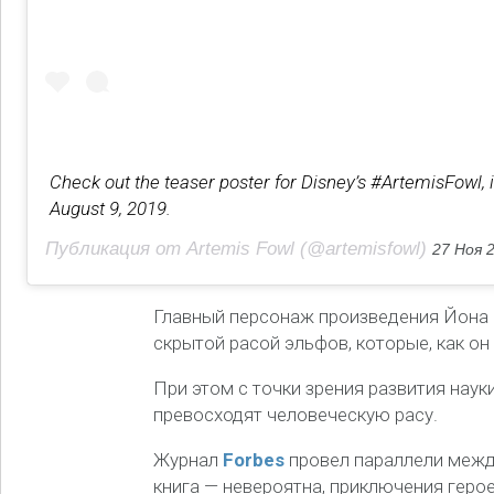
Check out the teaser poster for Disney’s #ArtemisFowl, 
August 9, 2019.
Публикация от Artemis Fowl (@artemisfowl)
27 Ноя 20
Главный персонаж произведения Йона К
скрытой расой эльфов, которые, как он
При этом с точки зрения развития нау
превосходят человеческую расу.
Журнал
Forbes
провел параллели между
книга — невероятна, приключения геро