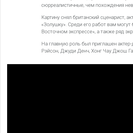
сюрреалистичные, чем похождения нев
Картину снял британский сценарист, ак
«Золушку». Среди его работ вам могут 
Восточном экспрессе», а также ряд эк
На главную роль был приглашен актер
Рэйсон, Джуди Денч, Хонг Чау Джош Га