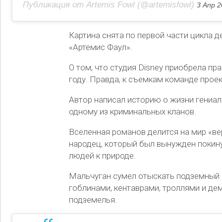
Публикация от Artemis Fowl (@artemisfowl)
3 Апр 2
Картина снята по первой части цикла 
«Артемис Фаул».
О том, что студия Disney приобрела пр
году. Правда, к съемкам команде проек
Автор написал историю о жизни гениал
одному из криминальных кланов.
Вселенная романов делится на мир «ве
народец, который был вынужден покину
людей к природе.
Мальчуган сумел отыскать подземный 
гоблинами, кентаврами, троллями и де
подземелья.