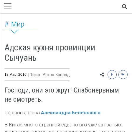
Мир
Адская кухня провинции
Сычуань
| Текст: Антон Конрад
18 Мар, 2016
Господи, они это жрут! Слабонервным
не смотреть.
Со слов автора
Александра Беленького
:
В Китае много странной еды, но это уже за гранью.
Увиденное настолько шокировало меня, что я долго