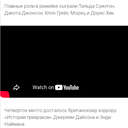
Главные роли в ремейке сыграли Тильда Суинтон,
Дакота Джонсон, Хлоя Грейс Морец и Дорис Хик.
Четвертое место досталось британскому хоррору
«Истории призраков» Джереми Дайсона и Энди
Наймана.