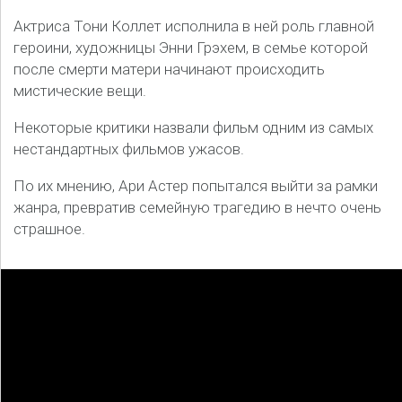
Актриса Тони Коллет исполнила в ней роль главной
героини, художницы Энни Грэхем, в семье которой
после смерти матери начинают происходить
мистические вещи.
Некоторые критики назвали фильм одним из самых
нестандартных фильмов ужасов.
По их мнению, Ари Астер попытался выйти за рамки
жанра, превратив семейную трагедию в нечто очень
страшное.