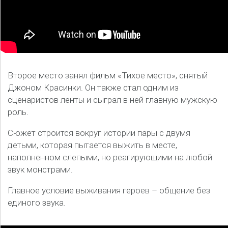
Второе место занял фильм «Тихое место», снятый
Джоном Красинки. Он также стал одним из
сценаристов ленты и сыграл в ней главную мужскую
роль.
Сюжет строится вокруг истории пары с двумя
детьми, которая пытается выжить в месте,
наполненном слепыми, но реагирующими на любой
звук монстрами.
Главное условие выживания героев – общение без
единого звука.