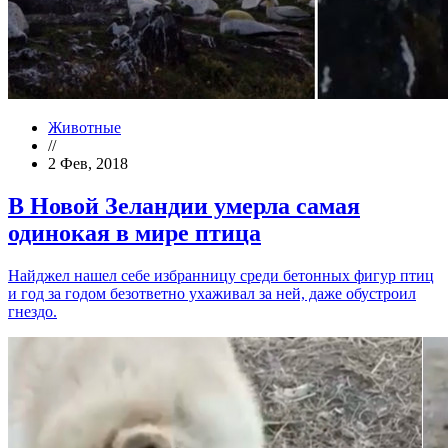
Животные
//
2 Фев, 2018
В Новой Зеландии умерла самая
одинокая в мире птица
Найджел нашел себе избранницу среди бетонных фигур птиц
и год за годом безответно ухаживал за ней, даже обустроил
гнездо.