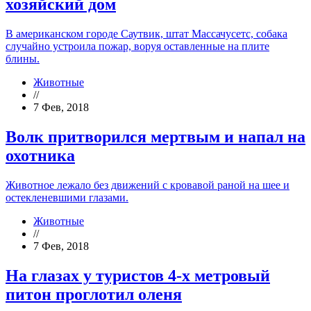
хозяйский дом
В американском городе Саутвик, штат Массачусетс, собака
случайно устроила пожар, воруя оставленные на плите
блины.
Животные
//
7 Фев, 2018
Волк притворился мертвым и напал на
охотника
Животное лежало без движений с кровавой раной на шее и
остекленевшими глазами.
Животные
//
7 Фев, 2018
На глазах у туристов 4-х метровый
питон проглотил оленя