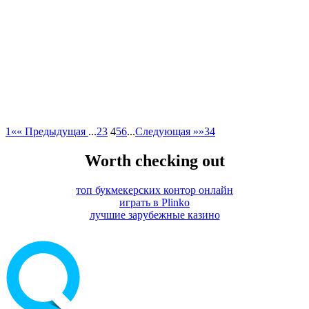
1
«« Предыдущая
...
2
3
4
5
6
...
Следующая »»
34
Worth checking out
топ букмекерских контор онлайн
играть в Plinko
лучшие зарубежные казино