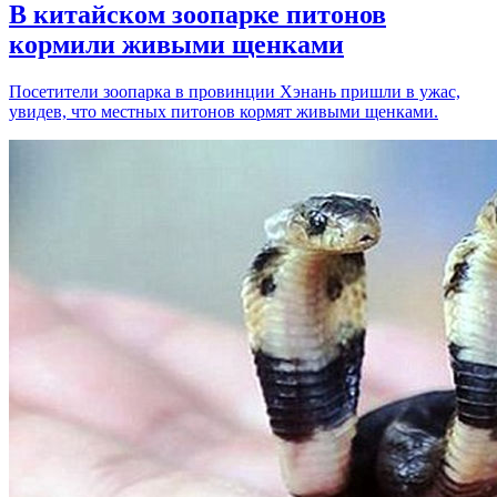
В китайском зоопарке питонов
кормили живыми щенками
Посетители зоопарка в провинции Хэнань пришли в ужас,
увидев, что местных питонов кормят живыми щенками.