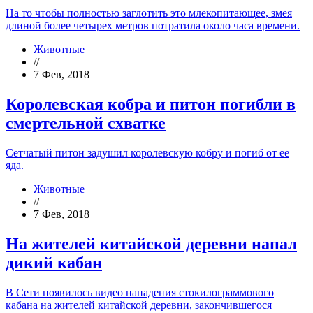
На то чтобы полностью заглотить это млекопитающее, змея
длиной более четырех метров потратила около часа времени.
Животные
//
7 Фев, 2018
Королевская кобра и питон погибли в
смертельной схватке
Сетчатый питон задушил королевскую кобру и погиб от ее
яда.
Животные
//
7 Фев, 2018
На жителей китайской деревни напал
дикий кабан
В Сети появилось видео нападения стокилограммового
кабана на жителей китайской деревни, закончившегося