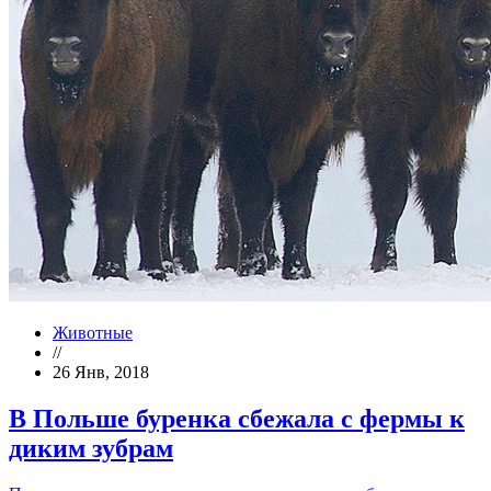
Животные
//
26 Янв, 2018
В Польше буренка сбежала с фермы к
диким зубрам