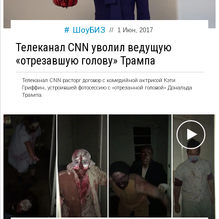
ШоуБИЗ
//
1 Июн, 2017
Телеканал CNN уволил ведущую
«отрезавшую голову» Трампа
Телеканал CNN расторг договор с комедийной актрисой Кэти
Гриффин, устроившей фотосессию с «отрезанной головой» Дональда
Трампа.