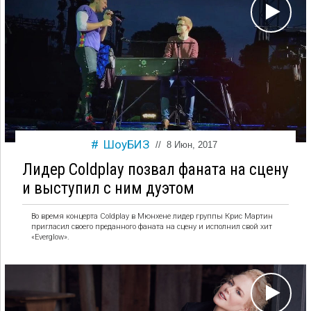
ШоуБИЗ
//
8 Июн, 2017
Лидер Coldplay позвал фаната на сцену
и выступил с ним дуэтом
Во время концерта Coldplay в Мюнхене лидер группы Крис Мартин
пригласил своего преданного фаната на сцену и исполнил свой хит
«Everglow».