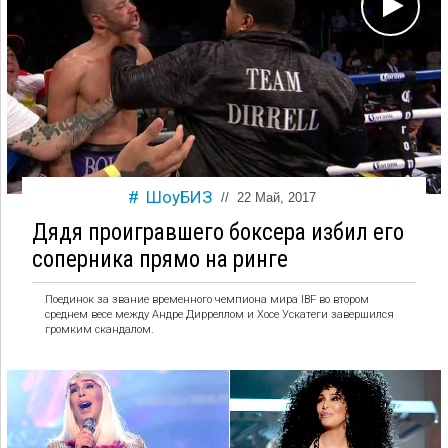
ШоуБИЗ
//
22 Май, 2017
Дядя проигравшего боксера избил его
соперника прямо на ринге
Поединок за звание временного чемпиона мира IBF во втором
среднем весе между Андре Дирреллом и Хосе Ускатеги завершился
громким скандалом.