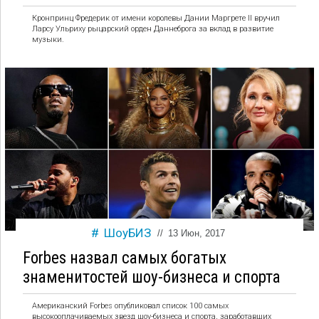
Кронпринц Фредерик от имени королевы Дании Маргрете II вручил
Ларсу Ульриху рыцарский орден Даннеброга за вклад в развитие
музыки.
ШоуБИЗ
//
13 Июн, 2017
Forbes назвал самых богатых
знаменитостей шоу-бизнеса и спорта
Американский Forbes опубликовал список 100 самых
высокооплачиваемых звезд шоу-бизнеса и спорта, заработавших