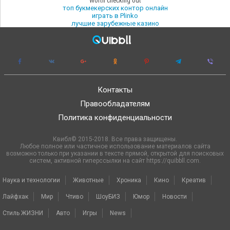
Worth checking out
топ букмекерских контор онлайн
играть в Plinko
лучшие зарубежные казино
Контакты
Правообладателям
Политика конфиденциальности
Квибл© 2015-2018. Все права защищены.
Любое полное или частичное использование материалов сайта
возможно только при указании в тексте прямой, открытой для поисковых
систем, активной гиперссылки на сайт https://quibbll.com.
Наука и технологии
Животные
Хроника
Кино
Креатив
Лайфхак
Мир
Чтиво
ШоуБИЗ
Юмор
Новости
Стиль ЖИЗНИ
Авто
Игры
News