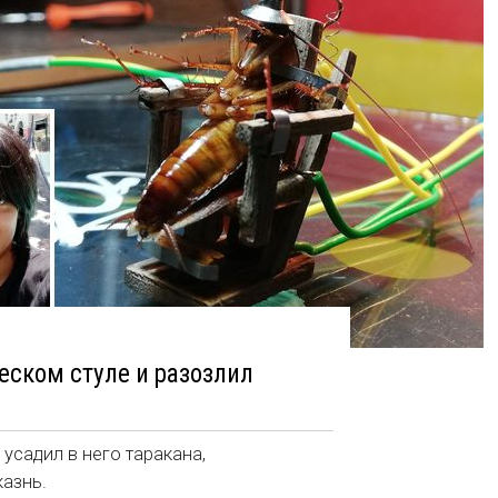
еском стуле и разозлил
 усадил в него таракана,
казнь.