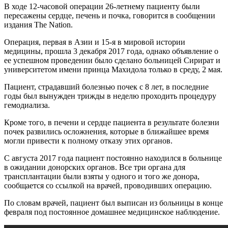
В ходе 12-часовой операции 26-летнему пациенту были
пересажены сердце, печень и почка, говорится в сообщении
издания The Nation.
Операция, первая в Азии и 15-я в мировой истории
медицины, прошла 3 декабря 2017 года, однако объявление о
ее успешном проведении было сделано больницей Сирират и
университетом имени принца Махидола только в среду, 2 мая.
Пациент, страдавший болезнью почек с 8 лет, в последние
годы был вынужден трижды в неделю проходить процедуру
гемодиализа.
Кроме того, в печени и сердце пациента в результате болезни
почек развились осложнения, которые в ближайшее время
могли привести к полному отказу этих органов.
С августа 2017 года пациент постоянно находился в больнице
в ожидании донорских органов. Все три органа для
трансплантации были взяты у одного и того же донора,
сообщается со ссылкой на врачей, проводивших операцию.
По словам врачей, пациент был выписан из больницы в конце
февраля под постоянное домашнее медицинское наблюдение.