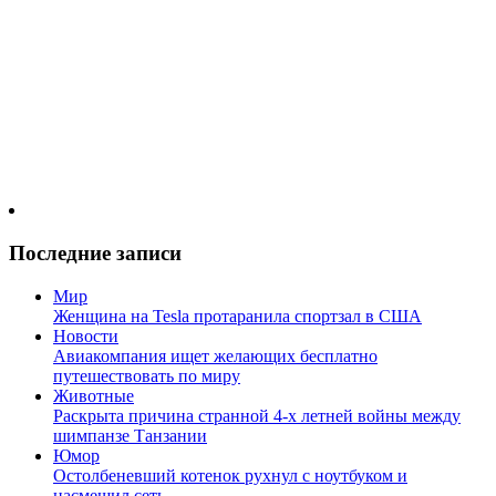
Последние записи
Мир
Женщина на Tesla протаранила спортзал в США
Новости
Авиакомпания ищет желающих бесплатно
путешествовать по миру
Животные
Раскрыта причина странной 4-х летней войны между
шимпанзе Танзании
Юмор
Остолбеневший котенок рухнул с ноутбуком и
насмешил сеть